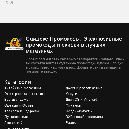
2026.
Сайдекс Промокоды. Эксклюзивные
промокоды и скидки в лучших
магазинах
Проект организован онлайн-гипермаркетом Сайдекс. Здесь
вы сможете найти актуальные промокоды, купоны и скидки
в самых известных магазинах. Добавьте сайт в закладки и
покупайте выгодно
Категории
Китайские магазины
Досуг и развлечения
Электроника и техника
Услуги
Все для дома
Для iOS и Android
Одежда и Обувь
Финансы
Красота и Здоровье
Недвижимость
Путешествия
B2B онлайн сервисы
Для детей
Разное
Доставка еды