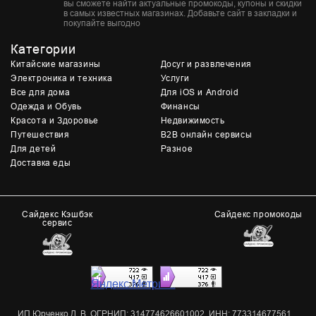
вы сможете найти актуальные промокоды, купоны и скидки
в самых известных магазинах. Добавьте сайт в закладки и
покупайте выгодно
Категории
Китайские магазины
Досуг и развлечения
Электроника и техника
Услуги
Все для дома
Для iOS и Android
Одежда и Обувь
Финансы
Красота и Здоровье
Недвижимость
Путешествия
B2B онлайн сервисы
Для детей
Разное
Доставка еды
Сайдекс Кэшбэк
Сайдекс промокоды
сервис
ИП Юрченко Д. В. ОГРНИП: 314774626601002, ИНН: 773314677561.