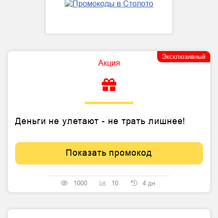
Эксклюзивный
Акция
Деньги не улетают - не трать лишнее!
Показать промокод
1000
10
4 дн