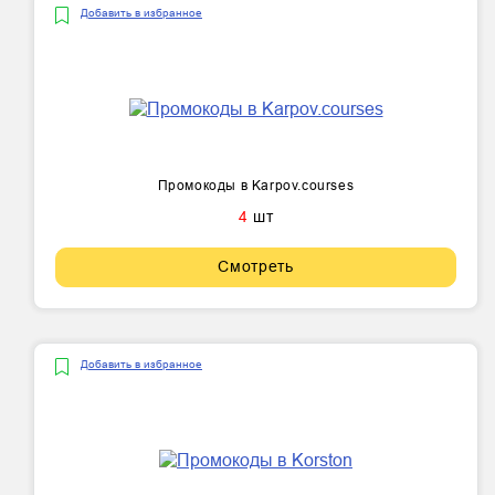
Добавить в избранное
Промокоды в Karpov.courses
4
шт
Смотреть
Добавить в избранное