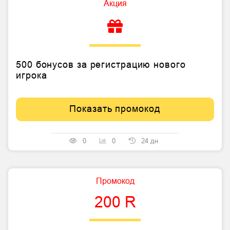
Акция
500 бонусов за регистрацию нового
игрока
Показать промокод
0
0
24 дн
Промокод
200 R