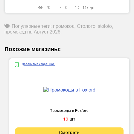
70
0
147 дн
Популярные теги: промокод, Столото, stoloto,
промокод на Август 2026.
Похожие магазины:
Добавить в избранное
Промокоды в Foxford
19
шт
Смотреть