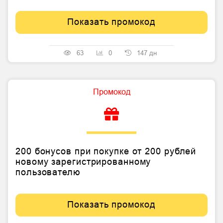
Показать промокод
63
0
147 дн
Промокод
200 бонусов при покупке от 200 рублей
новому зарегистрированному
пользователю
Показать промокод