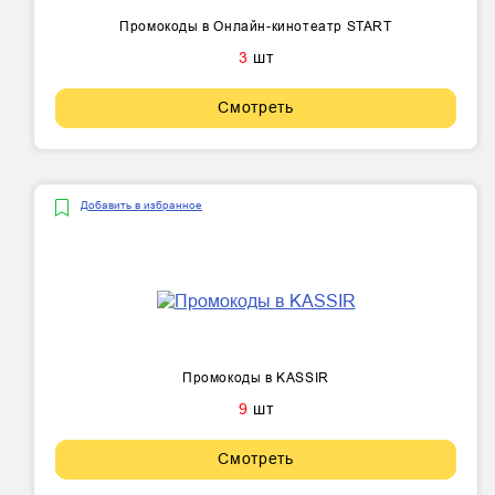
Промокоды в Онлайн-кинотеатр START
3
шт
Смотреть
Добавить в избранное
Промокоды в KASSIR
9
шт
Смотреть