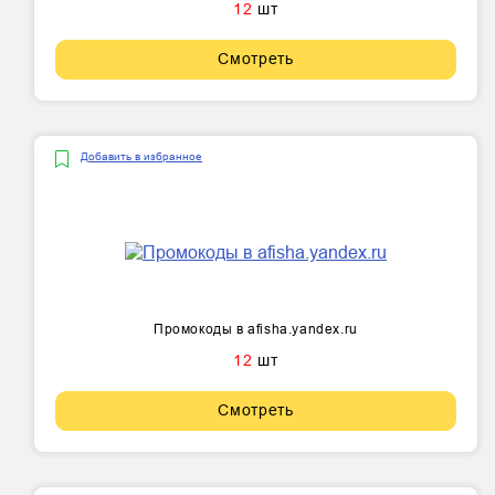
12
шт
Смотреть
Добавить в избранное
Промокоды в afisha.yandex.ru
12
шт
Смотреть