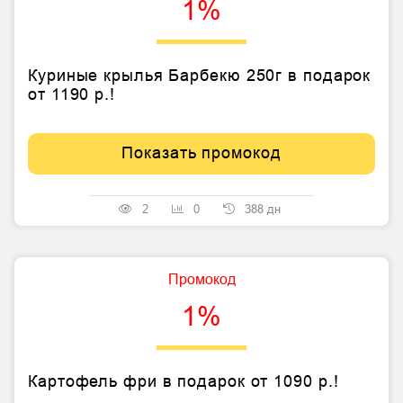
1%
Куриные крылья Барбекю 250г в подарок
от 1190 р.!
Показать промокод
2
0
388 дн
Промокод
1%
Картофель фри в подарок от 1090 р.!