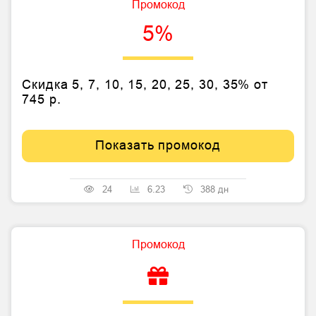
Промокод
5%
Скидка 5, 7, 10, 15, 20, 25, 30, 35% от
745 р.
Показать промокод
24
6.23
388 дн
Промокод