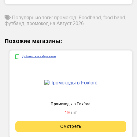
Популярные теги: промокод, Foodband, food band,
футбанд, промокод на Август 2026.
Похожие магазины:
Добавить в избранное
Промокоды в Foxford
19
шт
Смотреть