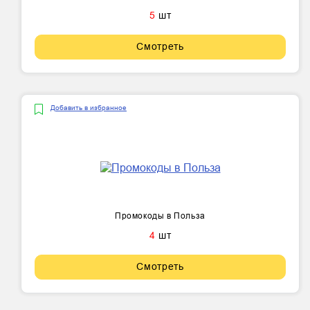
5
шт
Смотреть
Добавить в избранное
Промокоды в Польза
4
шт
Смотреть