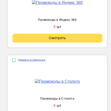
Промокоды в Яндекс 360
5
шт
Смотреть
Добавить в избранное
Промокоды в Столото
5
шт