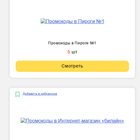
Промокоды в Пироги №1
5
шт
Смотреть
Добавить в избранное