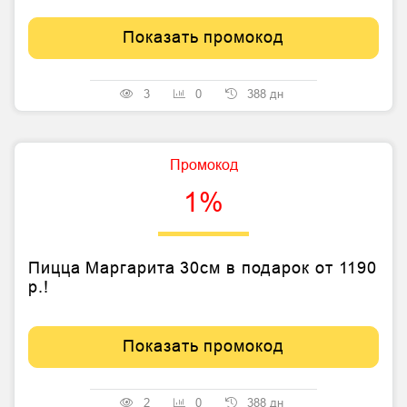
Показать промокод
3
0
388 дн
Промокод
1%
Пицца Маргарита 30см в подарок от 1190
р.!
Показать промокод
2
0
388 дн