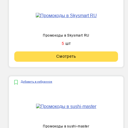
Промокоды в Skysmart RU
5
шт
Смотреть
Добавить в избранное
Промокоды в sushi-master