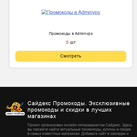
Промокоды в Adminvps
5
шт
Смотреть
Сайдекс Промокоды. Эксклюзивные
промокоды и скидки в лучших
магазинах
Проект организован онлайн-гипермаркетом Сайдекс. Здесь
вы сможете найти актуальные промокоды, купоны и скидки
в самых известных магазинах. Добавьте сайт в закладки и