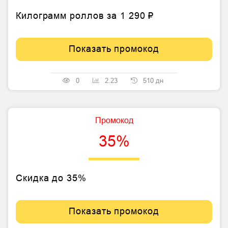
Килограмм роллов за 1 290 ₽
Показать промокод
0
2.23
510 дн
Промокод
35%
Скидка до 35%
Показать промокод