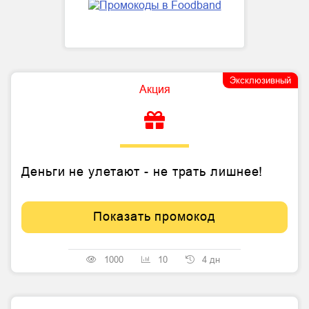
Эксклюзивный
Акция
Деньги не улетают - не трать лишнее!
Показать промокод
1000
10
4 дн