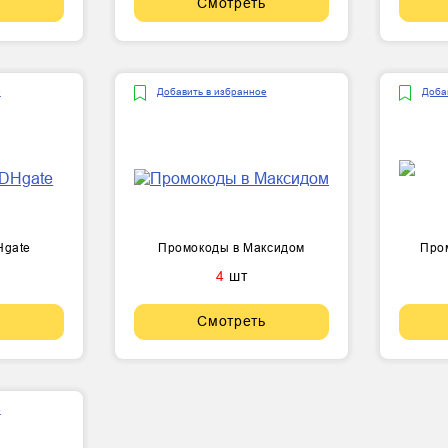
Смотреть
е
Добавить в избранное
Доба
Hgate
Промокоды в Максидом
Пром
4
шт
Смотреть
е