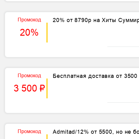
Промокод
20% от 8790р на Хиты Суммир
20%
Промокод
Бесплатная доставка от 3500
3 500 ₽
Промокод
Admitad/12% от 5500, но не б