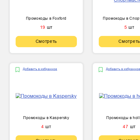
Промокоды в Foxford
Промокоды в Спор
19
шт
5
шт
Смотреть
Смотреть
Добавить в избранное
Добавить в избранно
Промокоды в Kaspersky
Промокоды в holl
4
шт
47
шт