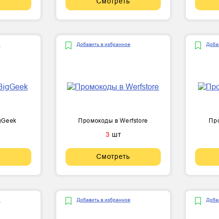
Смотреть
е
Добавить в избранное
Доба
gGeek
Промокоды в Werfstore
Про
3
шт
Смотреть
е
Добавить в избранное
Доба