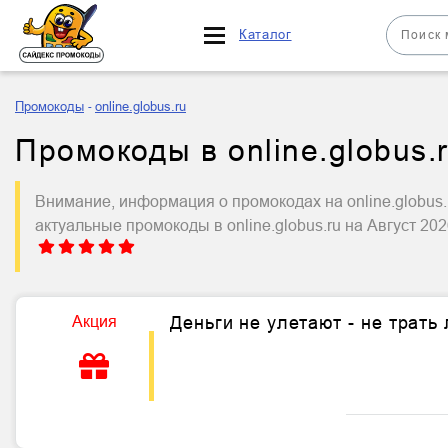
Каталог
Промокоды
online.globus.ru
Промокоды в online.globus.r
Внимание, информация о промокодах на online.globus.
актуальные промокоды в online.globus.ru на Август 202
Акция
Деньги не улетают - не трать