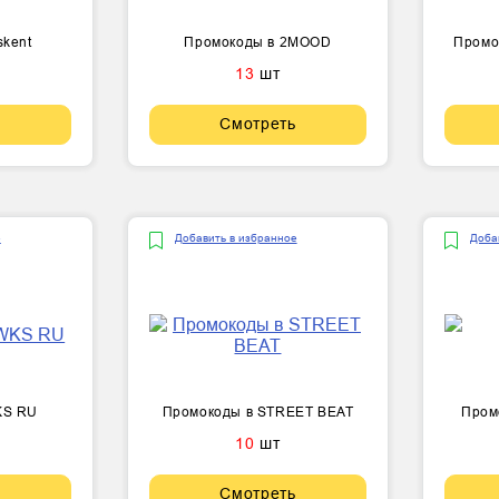
skent
Промокоды в 2MOOD
Промок
13
шт
Смотреть
е
Добавить в избранное
Доба
KS RU
Промокоды в STREET BEAT
Пром
10
шт
Смотреть