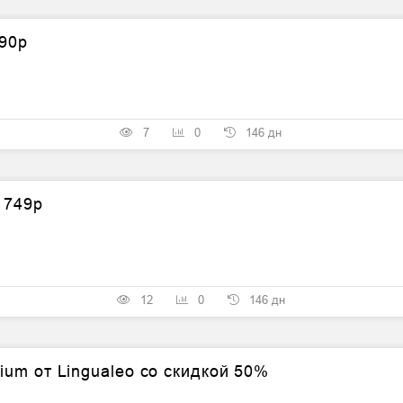
190р
7
0
146 дн
 749р
12
0
146 дн
ium от Lingualeo со скидкой 50%