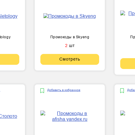
tology
Промокоды в Skyeng
Пр
2
шт
Смотреть
е
Добавить в избранное
Доба