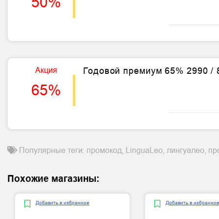
50%
Акция
Годовой премиум 65% 2990 / 
65%
Популярные теги: промокод, LinguaLeo, лингуалео, пр
Похожие магазины:
Добавить в избранное
Добавить в избранно