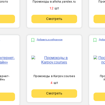
олото
Промокоды в afisha.yandex.ru
Пром
12
шт
Смотреть
е
Добавить в избранное
Доба
ернет-
Промокоды в Karpov.courses
Про
айн»
4
шт
Смотреть