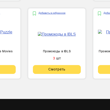
е
Добавить в избранное
Доба
e Movies
Промокоды в IBLS
Промок
3
шт
Смотреть