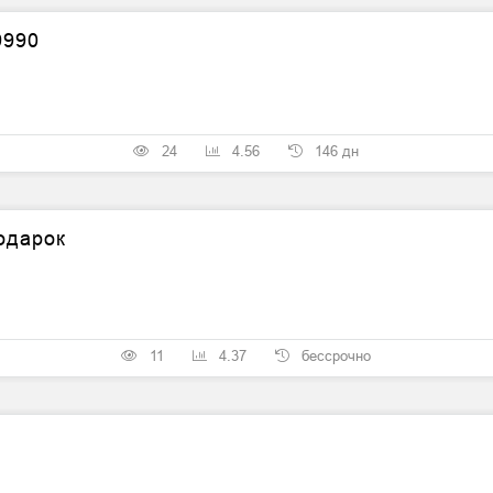
9990
24
4.56
146 дн
одарок
11
4.37
бессрочно