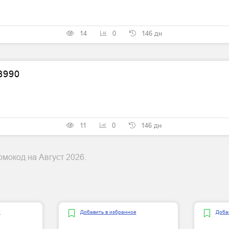
14
0
146 дн
8990
11
0
146 дн
омокод на Август 2026.
е
Добавить в избранное
Доба