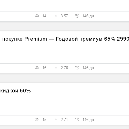
14
3.57
146 дн
и покупке Premium — Годовой премиум 65% 2990
16
2.76
146 дн
скидкой 50%
15
2.71
146 дн