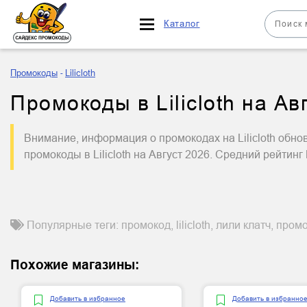
Каталог
Промокоды
Lilicloth
Промокоды в Lilicloth на Ав
Внимание, информация о промокодах на Lilicloth обно
промокоды в Lilicloth на Август 2026. Средний рейтинг L
Популярные теги: промокод, lilicloth, лили клатч, пром
Похожие магазины:
Добавить в избранное
Добавить в избранно