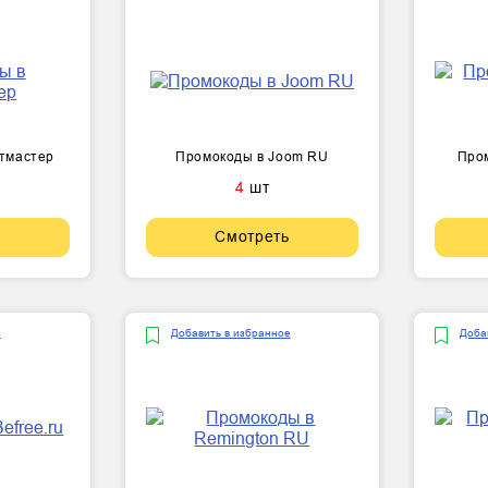
тмастер
Промокоды в Joom RU
Пром
4
шт
Смотреть
е
Добавить в избранное
Доба