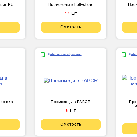
арик RU
Промокоды в hollyshop.
Пром
47
шт
Смотреть
е
Добавить в избранное
Доба
eapteka
Промокоды в BABOR
Про
м
6
шт
Смотреть