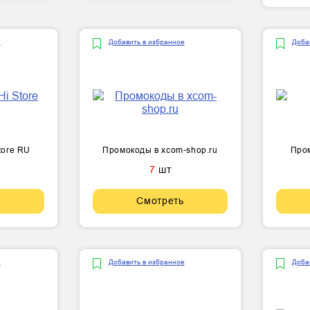
е
Добавить в избранное
Доба
tore RU
Промокоды в xcom-shop.ru
Пром
7
шт
Смотреть
е
Добавить в избранное
Доба