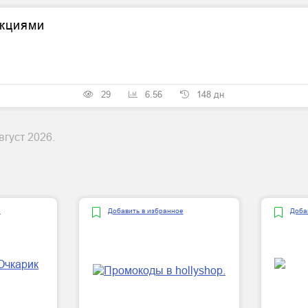
акциями
29
6.56
148 дн
густ 2026.
е
Добавить в избранное
Доба