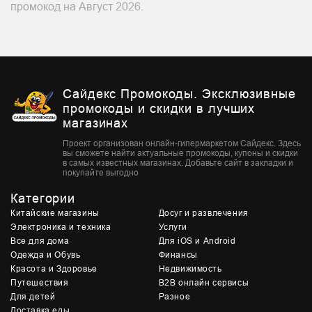
промокод на Август 2026.
Сайдекс Промокоды. Эксклюзивные
промокоды и скидки в лучших
магазинах
Проект организован онлайн-гипермаркетом Сайдекс. Здесь
вы сможете найти актуальные промокоды, купоны и скидки
в самых известных магазинах. Добавьте сайт в закладки и
покупайте выгодно
Категории
Китайские магазины
Досуг и развлечения
Электроника и техника
Услуги
Все для дома
Для iOS и Android
Одежда и Обувь
Финансы
Красота и Здоровье
Недвижимость
Путешествия
B2B онлайн сервисы
Для детей
Разное
Доставка еды