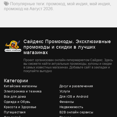
Популярные теги: промокод, мой индия, май индия,
промокод на Август 2026.
Сайдекс Промокоды. Эксклюзивные
промокоды и скидки в лучших
магазинах
Проект организован онлайн-гипермаркетом Сайдекс. Здесь
вы сможете найти актуальные промокоды, купоны и скидки
в самых известных магазинах. Добавьте сайт в закладки и
покупайте выгодно
Категории
Китайские магазины
Досуг и развлечения
Электроника и техника
Услуги
Все для дома
Для iOS и Android
Одежда и Обувь
Финансы
Красота и Здоровье
Недвижимость
Путешествия
B2B онлайн сервисы