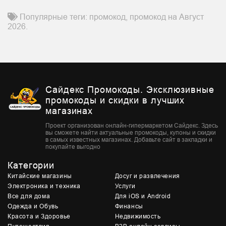
Популярные теги: промокод, промокод на Август
2026.
Сайдекс Промокоды. Эксклюзивные
промокоды и скидки в лучших
магазинах
Проект организован онлайн-гипермаркетом Сайдекс. Здесь
вы сможете найти актуальные промокоды, купоны и скидки
в самых известных магазинах. Добавьте сайт в закладки и
покупайте выгодно
Категории
Китайские магазины
Досуг и развлечения
Электроника и техника
Услуги
Все для дома
Для iOS и Android
Одежда и Обувь
Финансы
Красота и Здоровье
Недвижимость