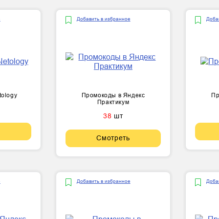
е
Добавить в избранное
Доба
tology
Промокоды в Яндекс
Пр
Практикум
38
шт
Смотреть
е
Добавить в избранное
Доба