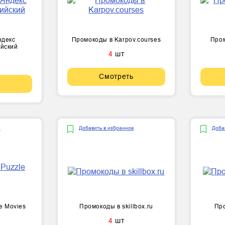
ндекс
Промокоды в Karpov.courses
Пром
ийский
4
шт
Смотреть
е
Добавить в избранное
Доба
e Movies
Промокоды в skillbox.ru
Про
4
шт