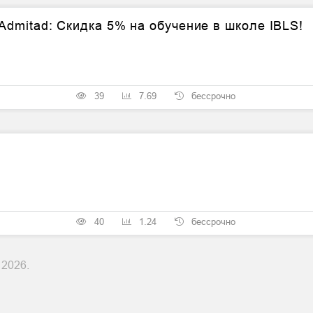
dmitad: Скидка 5% на обучение в школе IBLS!
39
7.69
бессрочно
40
1.24
бессрочно
 2026.