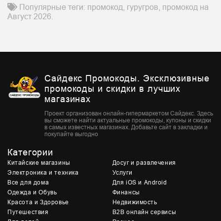
Популярные теги: промокод, гуругров, промокод на
Август 2026.
Сайдекс Промокоды. Эксклюзивные
промокоды и скидки в лучших
магазинах
Проект организован онлайн-гипермаркетом Сайдекс. Здесь
вы сможете найти актуальные промокоды, купоны и скидки
в самых известных магазинах. Добавьте сайт в закладки и
покупайте выгодно
Категории
Китайские магазины
Досуг и развлечения
Электроника и техника
Услуги
Все для дома
Для iOS и Android
Одежда и Обувь
Финансы
Красота и Здоровье
Недвижимость
Путешествия
B2B онлайн сервисы