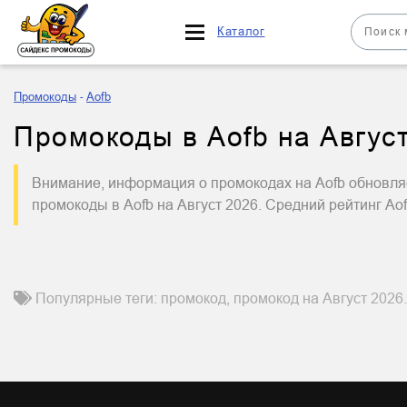
Каталог
Промокоды
Aofb
Промокоды в Aofb на Август
Внимание, информация о промокодах на Aofb обновляе
промокоды в Aofb на Август 2026. Средний рейтинг Ao
Популярные теги: промокод, промокод на Август 2026.