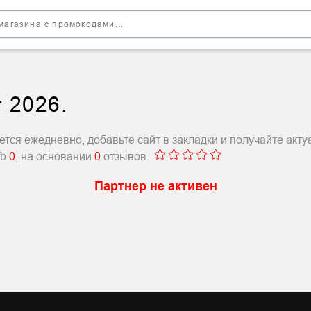
 2026.
тся ежедневно, добавьте сайт в закладки и получайте акт
fb
0
, на основании
0
отзывов.
Партнер не активен